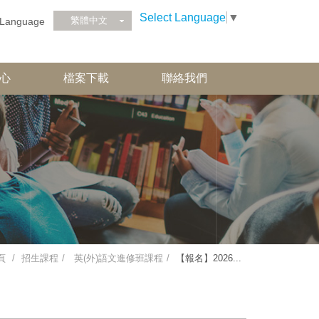
Select Language
▼
繁體中文
Language
心
檔案下載
聯絡我們
頁
招生課程
英(外)語文進修班課程
【報名】2026...