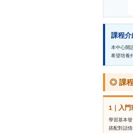
課程介
本中心開
希望培養
◎ 課
1｜入門
學習基本發
搭配對話情