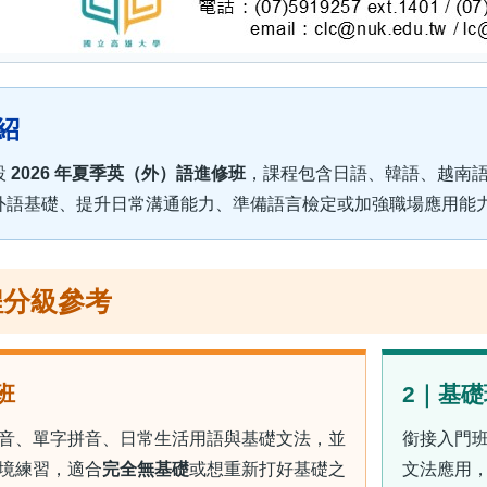
紹
設
2026 年夏季英（外）語進修班
，課程包含日語、韓語、越南
外語基礎、提升日常溝通能力、準備語言檢定或加強職場應用能
程分級參考
班
2｜基礎
音、單字拼音、日常生活用語與基礎文法，並
銜接入門
境練習，適合
完全無基礎
或想重新打好基礎之
文法應用