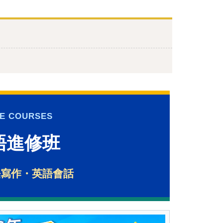
！
GE COURSES
）語進修班
法寫作・英語會話