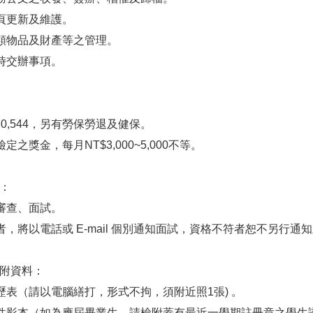
網頁更新及維護。
各類物品及財產等之管理。
臨時交辦事項。
$30,544，另有勞保勞退及健保。
檢定之獎金，每月NT$3,000~5,000不等。
式：
料審查、面試。
過者，將以電話或 E-mail 個別通知面試，資格不符者恕不另行通
檢附資料：
履歷表（請以電腦繕打，形式不拘，須附近照1張) 。
歷證件影本（如為應屆畢業生，請檢附蓋有最近一學期註冊章之學生