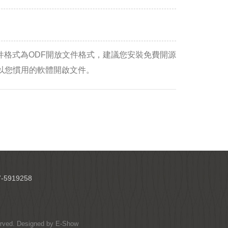
件格式為ODF開放文件格式，建議您安裝免費開源
e-still/) 或以您慣用的軟體開啟文件。
-5919258
served. Designed by
E-Show