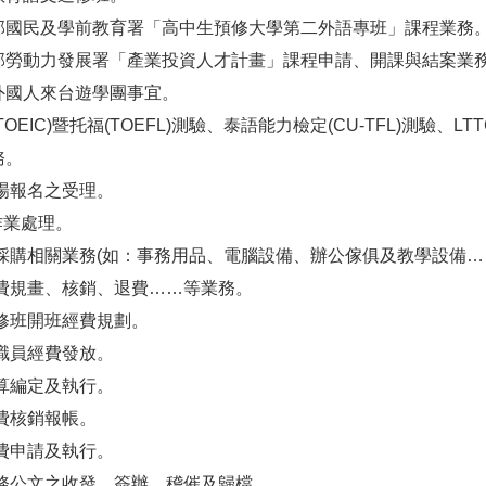
育部國民及學前教育署「高中生預修大學第二外語專班」課程業務
動部勞動力發展署「產業投資人才計畫」課程申請、開課與結案業
劃外國人來台遊學團事宜。
TOEIC)暨托福(TOEFL)測驗、泰語能力檢定(CU-TFL)測驗、L
務。
現場報名之受理。
費作業處理。
各項採購相關業務(如：事務用品、電腦設備、辦公傢俱及教學設備…
項經費規畫、核銷、退費……等業務。
進修班開班經費規劃。
和職員經費發放。
預算編定及執行。
經費核銷報帳。
經費申請及執行。
掌業務公文之收發、簽辦、稽催及歸檔。