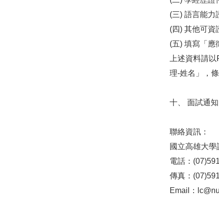
(三) 語言能
(四) 其他
(五) 填寫
上述資料請以
理-姓名」，
十、 面試通
聯絡資訊：
國立高雄大學
電話：(07)591-
傳真：(07)591
Email：lc@nu