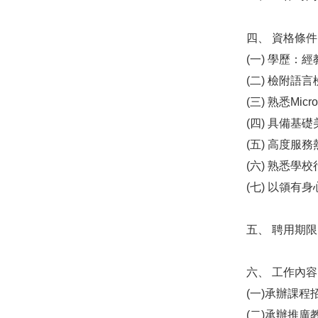
四、 資格條
(一) 學歷：
(二) 檢附語
(三) 熟悉Micro
(四) 具備基
(五) 高度
(六) 熟悉學
(七) 以領有
五、 聘用期
六、 工作內
(一)承辦課
(二)承辦推