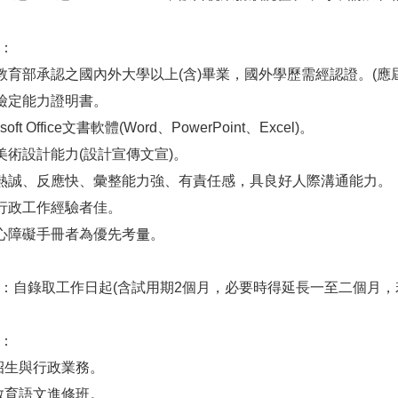
件：
經教育部承認之國內外大學以上(含)畢業，國外學歷需經認證。(應
言檢定能力證明書。
soft Office文書軟體(Word、PowerPoint、Excel)。
礎美術設計能力(設計宣傳文宣)。
服務熱誠、反應快、彙整能力強、有責任感，具良好人際溝通能力。
校行政工作經驗者佳。
身心障礙手冊者為優先考量。
限：自錄取工作日起(含試用期2個月，必要時得延長一至二個月
容：
程招生與行政業務。
廣教育語文進修班。