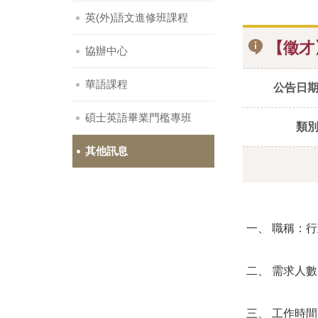
英(外)語文進修班課程
【徵才
協辦中心
華語課程
公告日
碩士英語畢業門檻專班
類
其他訊息
一、 職稱：
二、 需求人
三、 工作時間