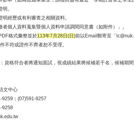
力證明。
可資證明經歷或有利審查之相關資料。
「應徵者個人資料蒐集暨個人資料申請調閱同意書（如附件）」。
PDF格式彙整並於
113年7月28日(日)
前以Email郵寄至「lc@n
條件不符或證件不齊者恕不受理。
知：資格符合者將通知面試，視成績結果將候補若干名，候補期間
語文中心
9259；(07)591-9257
-9258
k.edu.tw