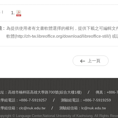
案：
 :
為提供使用者有文書軟體選擇的權利，提供下載之可編輯文
軟體(http://zh-tw.libreoffice.org/download/libreoffic
上一頁
地址：高雄市楠梓區高雄大學路700號(綜合大樓1樓)
傳真：+886-7
教學組電話：
+886-7-5919257
測驗組電話：
+886-7-5919259
教學組信箱：
clc@nuk.edu.tw
測驗組信箱：
lc@nuk.edu.tw
opyright © Language Center,National University of Kaohsiung. All Rights Re