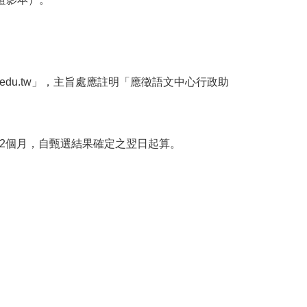
uk.edu.tw」，主旨處應註明「應徵語文中心行政助
2個月，自甄選結果確定之翌日起算。