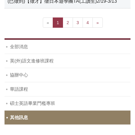
(已徵到)【徵才】徵日本遊學團TA(工讀生)2/19-3/13
«
1
2
3
4
»
全部消息
英(外)語文進修班課程
協辦中心
華語課程
碩士英語畢業門檻專班
其他訊息