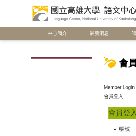
中心簡介
最新消息
會
Member Login
會員登入
會員登
帳號