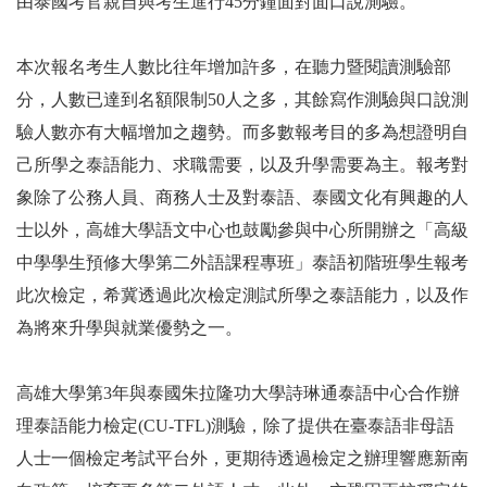
由泰國考官親自與考生進行45分鐘面對面口說測驗。
本次報名考生人數比往年增加許多，在聽力暨閱讀測驗部
分，人數已達到名額限制50人之多，其餘寫作測驗與口說測
驗人數亦有大幅增加之趨勢。而多數報考目的多為想證明自
己所學之泰語能力、求職需要，以及升學需要為主。報考對
象除了公務人員、商務人士及對泰語、泰國文化有興趣的人
士以外，高雄大學語文中心也鼓勵參與中心所開辦之「高級
中學學生預修大學第二外語課程專班」泰語初階班學生報考
此次檢定，希冀透過此次檢定測試所學之泰語能力，以及作
為將來升學與就業優勢之一。
高雄大學第3年與泰國朱拉隆功大學詩琳通泰語中心合作辦
理泰語能力檢定(CU-TFL)測驗，除了提供在臺泰語非母語
人士一個檢定考試平台外，更期待透過檢定之辦理響應新南