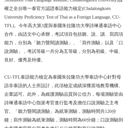
權之全台唯一泰官方認證泰語能力檢定(Chulalongkorn
University Proficiency Test of Thai as a Foreign Language, CU-
TFL)。今年高大第3度與泰國朱拉隆功大學詩琳通泰語中心
合作，由語文中心承辦，考試項目包括聽、說、讀、寫四項
能力，分別為「聽力暨閱讀測驗」、「寫作測驗」以及「口
說測驗」，考試等級一共分為五等級，分別為初級、中級、
良好、優秀及特優。
CU-TFL泰語能力檢定為泰國朱拉隆功大學泰語中心針對母
語非泰語的人士所設計，此項檢定成績深獲當地教育機構、
企業認可。此外，為維護測驗品質與公信力，每場測驗皆由
詩琳通泰語中心指派考官進行監考及擔任口說測驗之主考
官。「聽力暨閱讀測驗」為紙筆測驗，測驗時間共120分
鐘；寫作測驗為紙筆測驗，測驗時間為60分鐘；口說測驗則