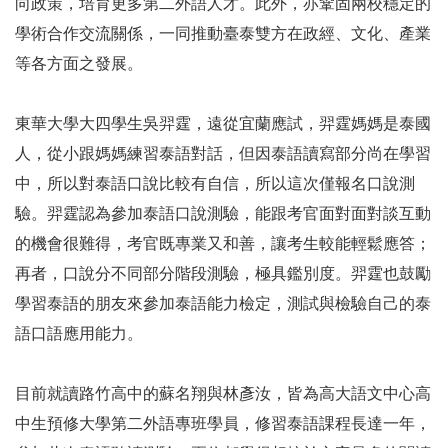
向政策，培育更多第二外語人才。此外，亦鞏固兩校穩定的
學術合作交流關係，一同推動臺泰雙方在政經、文化、產業
等各方面之發展。
東華大學大四學生吳羿霆，遠從宜蘭應試，羿霆媽媽是泰國
人，從小跟媽媽練習泰語對話，但因泰語讀寫部分尚在學習
中，所以對泰語口說比較有自信，所以這次僅報名口說測
驗。羿霆認為參加泰語口說測驗，能跟考官面對面對談互動
的機會很難得，考官既專業又和善，讓考生較能輕鬆應答；
再者，口說分不同部分階段測驗，極具鑑別度。羿霆也鼓勵
學習泰語的朋友來參加泰語能力檢定，測試與檢驗自己的泰
語口語應用能力。
目前就讀路竹高中的蘇名翔與林彥汝，皆為高大語文中心高
中生預修大學第二外語專班學員，修習泰語課程長達一年，