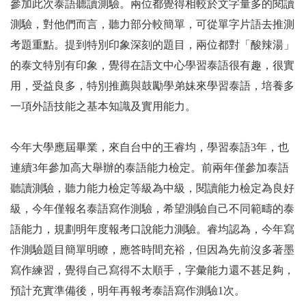
參加此次泰語聽讀測驗。兩位都覺得相較於文字量多的閱讀
測驗，對他們而言，聽力部分較簡單，可從單字片語去推測
考題重點。提到特別印象深刻的題目，兩位都對「酸辣湯」
的泰文特別有印象，覺得在語文中心學習泰語很有趣，很實
用，受益良多，特別推薦與鼓勵學弟妹來學習泰語，培養多
一項外語技能之基本知識及實用能力。
今年大學應屆畢業，來自台中的王睿均，學習泰語3年，也
連續3年參加高大舉辦的泰語能力檢定。前兩年僅參加泰語
聽讀測驗，聽力能力檢定等級為中級，閱讀能力檢定為良好
級，今年僅報名泰語寫作測驗，希望測驗自己不同範疇的泰
語能力，規劃明年度報考口說能力測驗。睿均認為，今年寫
作測驗題目簡單明瞭，應答時間充裕，但因為先前沒多著墨
寫作練習，覺得自己寫得不太順手，字彙能力還不甚足夠，
預計充實準備後，明年再報考泰語寫作測驗1次。