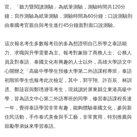
官。「聽力暨閱讀測驗」為紙筆測驗，測驗時間共120分
鐘；寫作測驗為紙筆測驗，測驗時間為60分鐘；口說測驗則
由泰國考官親自與考生進行45分鐘面對面口說測驗。
這次報名考生多數報考目的多為想證明自己所學之泰語能
力、求職與升學需要為主。報考對象除了商務人士、公務人
員及對泰語、泰國文化有興趣的人士以外，高雄大學語文中
心開辦之「高級中學學生預修大學第二外語課程專班」泰語
初階班學生也報考此次檢定，其中，郭宇翔、許百辰、林訓
丞、鄭䔶容與鄭琇瀞等考生，現就讀於屏東縣立東港高級中
學，皆為語文中心第二外語專班的同學，修習泰語課程長達
一年，覺得泰語學習非常有趣，能夠體驗泰國文化，參與新
住民活動，手作泰式美食與手工藝，非常實用，特別推薦與
鼓勵學弟妹來學習泰語。