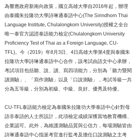
為響應政府新南向政策，國立高雄大學自2016年起，辦理
由泰國朱拉隆功大學詩琳通泰語中心(The Sirindhorn Thai
Language Institute, Chulalongkorn University)授權之全台
唯一泰官方認證泰語能力檢定(Chulalongkorn University
Proficiency Test of Thai as a Foreign Language, CU-
TFL)。今（2019）年8月3日、4日高雄大學第4度與泰國朱
拉隆功大學詩琳通泰語中心合作，該考試由語文中心承辦，
考試項目包括聽、說、讀、寫四項能力，分別為「聽力暨閱
讀測驗」、「寫作測驗」以及「口說測驗」，考試等級一共
分為五等級，分別為初級、中級、良好、優秀及特優。
CU-TFL泰語能力檢定為泰國朱拉隆功大學泰語中心針對母
語非泰語的人士所設計，此項檢定成績深獲當地教育機構、
企業認可。此外，為維護測驗品質與公信力，每場測驗皆由
詩琳通泰語中心指派考官進行監考及擔任口說測驗之主考