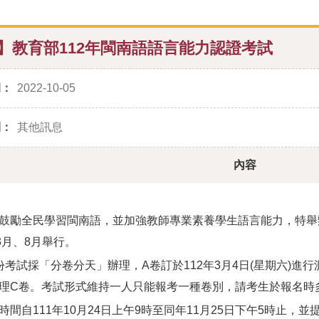
】教育部112年閩南語語言能力認證考試
期：
2022-10-05
別：
其他訊息
內容
鼓勵全民學習閩南語，並加強教師專業素養學生語言能力，特舉辦
年3月、8月舉行。
份考試採「分卷分天」辦理，A卷訂於112年3月4日(星期六)進行
理C卷。考試形式維持一人只能報考一種卷別，請考生於報名時
時間自111年10月24日上午9時至同年11月25日下午5時止，