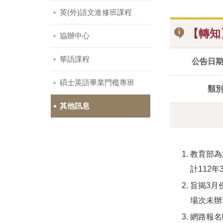
英(外)語文進修班課程
【轉知
協辦中心
華語課程
公告日
碩士英語畢業門檻專班
類
其他訊息
教育部為
計112
旨揭3月
場次未辦
網路報名