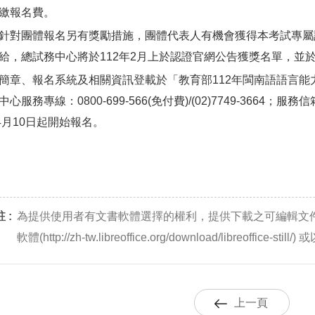
繳報名費。
針對團體報名另有獎勵措施，團體代表人有機會獲得本考試專屬設
給，總試務中心將於112年2月上於認證官網公告獲獎名單，並於
簡章、報名系統及相關資訊登載於「教育部112年閩南語語言能
服務專線：0800-699-566(免付費)/(02)7749-3664；服務信箱：
年4月10日起開始報名。
 :
為提供使用者有文書軟體選擇的權利，提供下載之可編輯文
軟體(http://zh-tw.libreoffice.org/download/libreoffic
上一頁