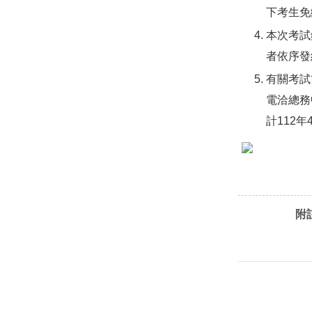
下考生免
本次考試
者依序發
有關考試
電洽總務中心
計112
附註