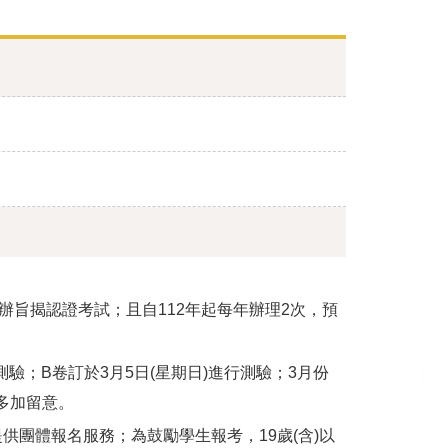
旨揭認證考試；且自112年起每年辦理2次，預
測驗；B卷訂於3月5日(星期日)進行測驗；3月份
多加留意。
並提供團體報名服務；為鼓勵學生報考，19歲(含)以