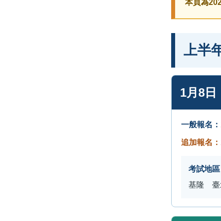
本頁為2
上半
1月8
一般報名：
追加報名：
考試地區
基隆 臺