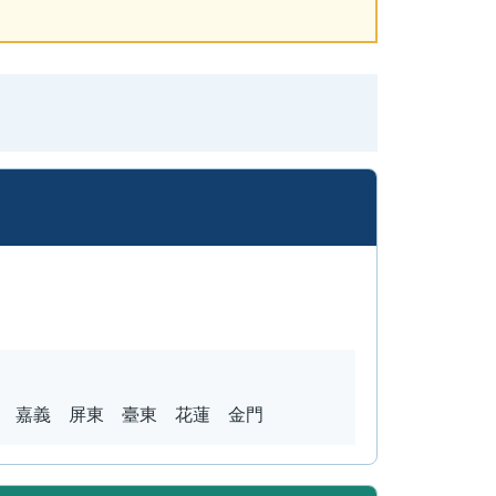
 嘉義 屏東 臺東 花蓮 金門