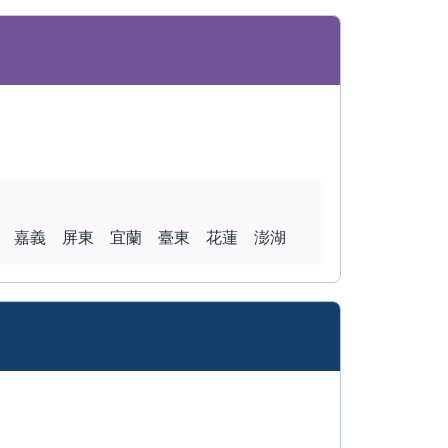
 嘉義 屏東 宜蘭 臺東 花蓮 澎湖