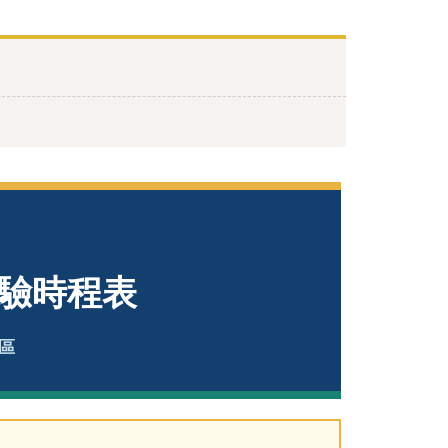
語測驗時程表
區