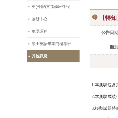
英(外)語文進修班課程
【轉知】
協辦中心
華語課程
公告日
碩士英語畢業門檻專班
類
其他訊息
1.本測驗包
2.本測驗成績
3.模擬試題特