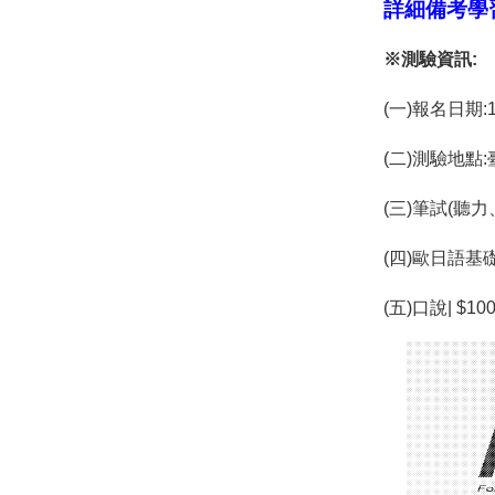
詳細備考學
※測驗資訊:
(一)報名日期:
(二)測驗地點
(三)筆試(聽力
(四)歐日語基礎
(五)口說| $10