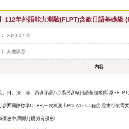
112年外語能力測驗(FLPT)含歐日語基礎級 (FLP
期：
2023-02-23
別：
其他訊息
內容
含英、日、法、德、西班牙語,5月場另含歐日語基礎級(即原SFL
可參照國際標準CEFR,一次檢測出Pre-A1~ C1程度;證書
價優惠中,團體訂購另有優惠!