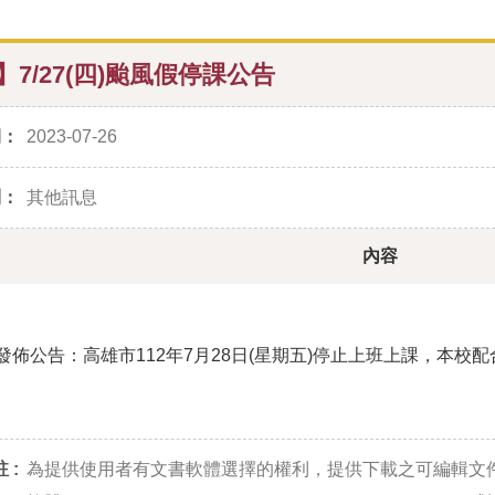
】7/27(四)颱風假停課公告
期：
2023-07-26
別：
其他訊息
內容
發佈公告：高雄市
112
年
7
月
28
日(星期五)
停止上班上課，本校配
 :
為提供使用者有文書軟體選擇的權利，提供下載之可編輯文