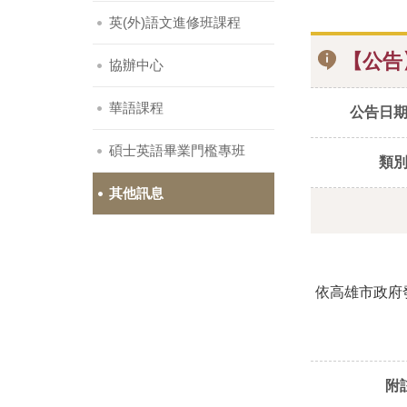
英(外)語文進修班課程
【公告
協辦中心
華語課程
公告日
碩士英語畢業門檻專班
類
其他訊息
依高雄市政府
附註