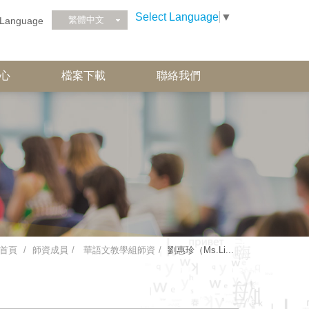
Select Language
▼
繁體中文
Language
心
檔案下載
聯絡我們
首頁
師資成員
華語文教學組師資
劉惠珍（Ms.Li...