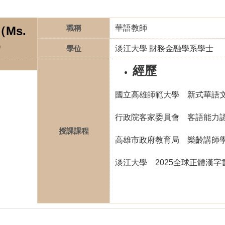
職稱
華語教師
Ms.
）
學位
淡江大學 財務金融學系學士
經歷
國立高雄師範大學 新式華語
行政院客家委員會 客語能力
授課課程
高雄市政府教育局 樂齡講師
淡江大學 2025全球正體漢