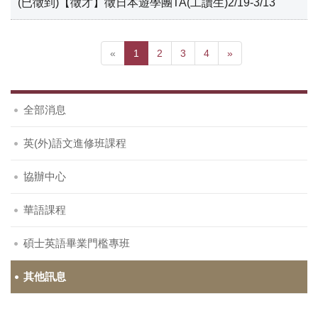
(已徵到)【徵才】徵日本遊學團TA(工讀生)2/19-3/13
«
1
2
3
4
»
全部消息
英(外)語文進修班課程
協辦中心
華語課程
碩士英語畢業門檻專班
其他訊息