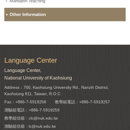
Mandarin Teaching
Other Information
Language Center
Language Center,
National University of Kaohsiung
Address：700, Kaohsiung University Rd., Nanzih District,
Kaohsiung 811, Taiwan, R.O.C.
Fax：+886-7-5919258
教學組電話：
+886-7-5919257
測驗組電話：
+886-7-5919259
教學組信箱：
clc@nuk.edu.tw
測驗組信箱：
lc@nuk.edu.tw