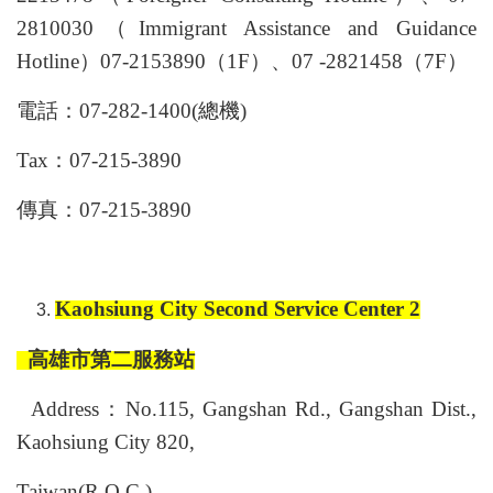
2810030（Immigrant Assistance and Guidance
Hotline）07-2153890（1F）、07 -2821458（7F）
電話：07-282-1400(總機)
Tax：07-215-3890
傳真：07-215-3890
Kaohsiung City Second Service Center 2
高雄市第二服務站
Address：No.115, Gangshan Rd., Gangshan Dist.,
Kaohsiung City 820,
Taiwan(R.O.C.)