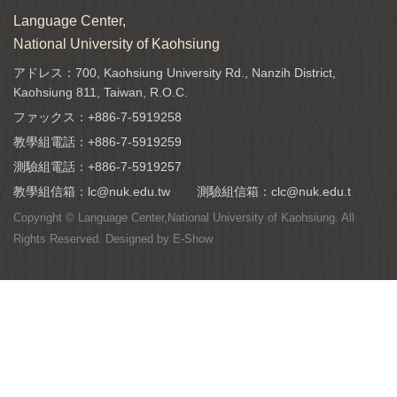
Language Center,
National University of Kaohsiung
アドレス：700, Kaohsiung University Rd., Nanzih District,
Kaohsiung 811, Taiwan, R.O.C.
ファックス：+886-7-5919258
教學組電話：
+886-7-5919259
測驗組電話：
+886-7-5919257
教學組信箱：
lc@nuk.edu.tw
測驗組信箱：
clc@nuk.edu.t
Copyright © Language Center,National University of Kaohsiung. All
Rights Reserved. Designed by
E-Show