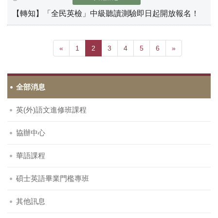
【轉知】「全民英檢」中級聽讀測驗即日起開放報名！
«
1
2
3
4
5
6
»
全部消息
英(外)語文進修班課程
協辦中心
華語課程
碩士英語畢業門檻專班
其他訊息