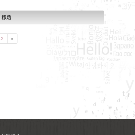
標題
12
»