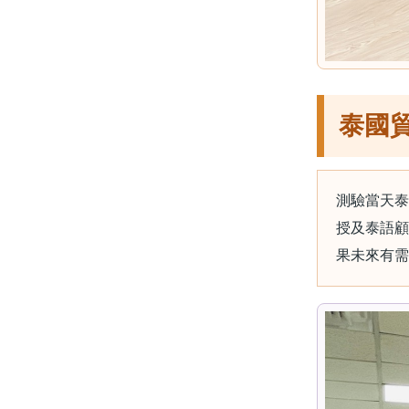
泰國
測驗當天泰國
授及泰語顧問
果未來有需