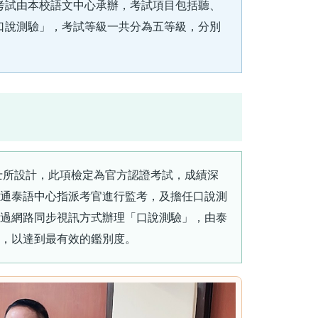
考試由本校語文中心承辦，考試項目包括聽、
口說測驗」，考試等級一共分為五等級，分別
人士所設計，此項檢定為官方認證考試，成績深
通泰語中心指派考官進行監考，及擔任口說測
過網路同步視訊方式辦理「口說測驗」，由泰
，以達到最有效的鑑別度。