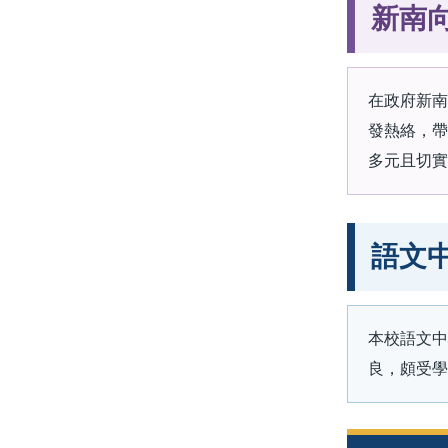
新南
在政府新南
發熱絡，帶
多元且切實
語文
本校語文中
良，頗受學