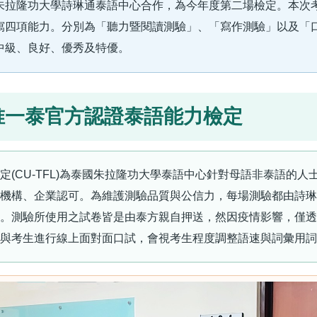
朱拉隆功大學詩琳通泰語中心合作，為今年度第二場檢定。本次
寫四項能力。分別為「聽力暨閱讀測驗」、「寫作測驗」以及「
中級、良好、優秀及特優。
唯一泰官方認證泰語能力檢定
定(CU-TFL)為泰國朱拉隆功大學泰語中心針對母語非泰語的
機構、企業認可。為維護測驗品質與公信力，每場測驗都由詩琳
。測驗所使用之試卷皆是由泰方親自押送，然因疫情影響，僅透
與考生進行線上面對面口試，會視考生程度調整語速與詞彙用詞