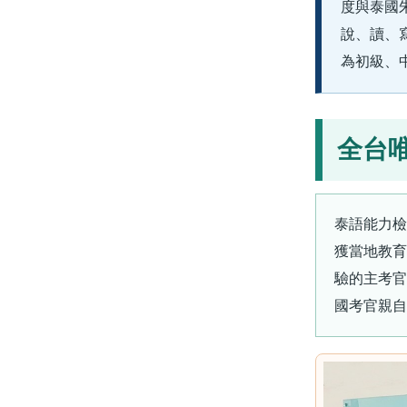
度與泰國
說、讀、
為初級、
全台
泰語能力檢
獲當地教育
驗的主考官
國考官親自