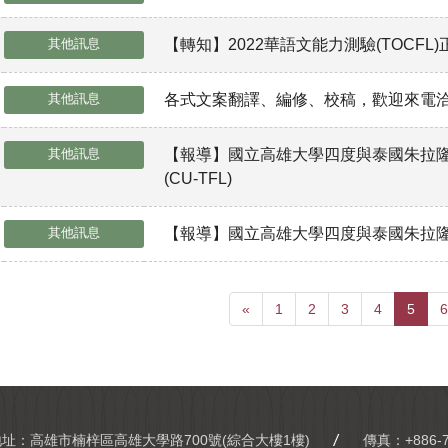
其他訊息
【轉知】2022華語文能力測驗(TOCFL
其他訊息
各式文案翻譯、編修、校稿，歡迎來電
其他訊息
【報導】國立高雄大學四度與泰國朱拉隆
(CU-TFL)
其他訊息
【報導】國立高雄大學四度與泰國朱拉
«
1
2
3
4
5
6
地址：高雄市楠梓區高雄大學路700號(綜合大樓1樓)
傳真：+886-7