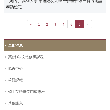
【報導】高雄大學 朱拉隆功大學 合辦全台唯一官方認證
泰語檢定
«
1
2
3
4
5
6
»
全部消息
英(外)語文進修班課程
協辦中心
華語課程
碩士英語畢業門檻專班
其他訊息